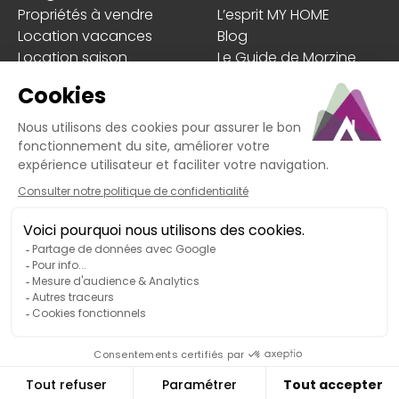
Propriétés à vendre
L’esprit MY HOME
Location vacances
Blog
Location saison
Le Guide de Morzine
Estimer mon bien
Les + MY HOME
Faire gérer mon bien
Client
En cas de litige non résolu avec notre service, vous
pouvez recourir à la médiation de la
consommation. Médiateur : MTV Médiation Tourisme
Voyage, adresse : BP 80 303 – 75 823 Paris Cedex 17,
site internet :
https://www.mtv.travel
. Vous pouvez
saisir ce médiateur gratuitement afin de trouver une
solution amiable.
My Home © 2026 Tous droits réservés
Conception et réalisation :
MEDIWEB
Mentions légales