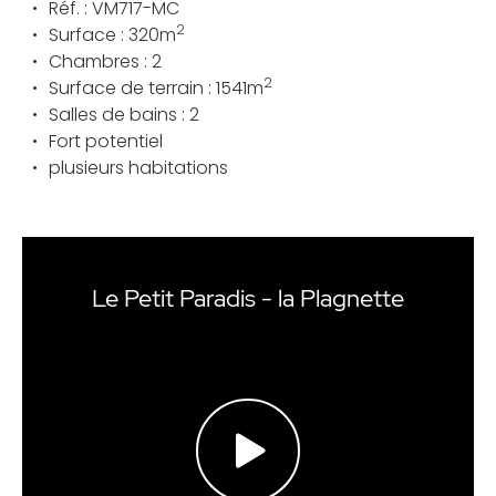
Réf. :
VM717-MC
2
Surface :
320
m
Chambres :
2
2
Surface de terrain :
1541
m
Salles de bains :
2
Fort potentiel
plusieurs habitations