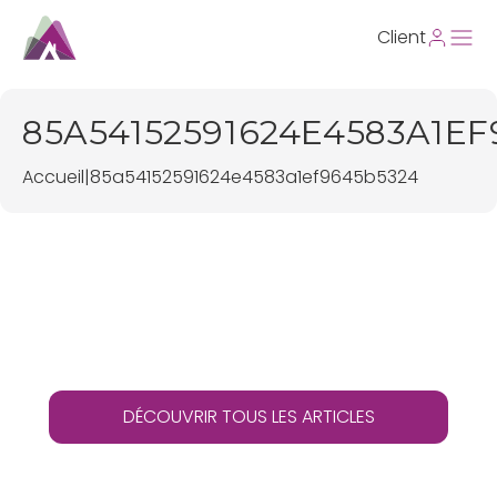
Client
85A54152591624E4583A1EF
Accueil
|
85a54152591624e4583a1ef9645b5324
DÉCOUVRIR TOUS LES ARTICLES