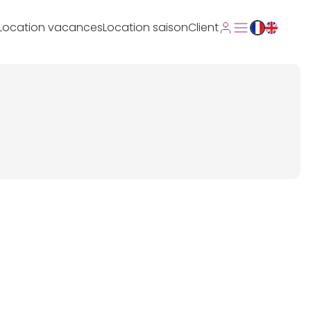
Location vacances
Location saison
Client