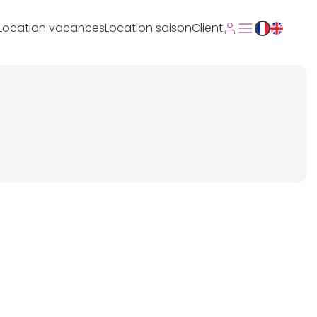
Location vacances
Location saison
Client