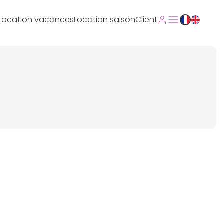
Location vacances
Location saison
Client