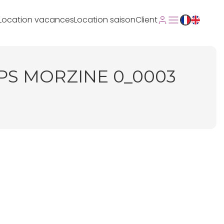
Location vacances
Location saison
Client
PS MORZINE 0_0003