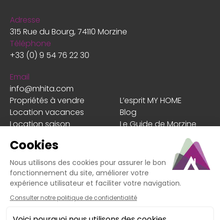
Adresse
315 Rue du Bourg, 74110 Morzine
Téléphone
+33 (0) 9 54 76 22 30
Email
info@mhita.com
Propriétés à vendre
L’esprit MY HOME
Location vacances
Blog
Location saison
Le Guide de Morzine
Estimer mon bien
Les + MY HOME
Faire gérer mon bien
Client
En cas de litige non résolu avec notre service, vous
pouvez recourir à la médiation de la
consommation. Médiateur : MTV Médiation Tourisme
Voyage, adresse : BP 80 303 – 75 823 Paris Cedex 17,
site internet :
https://www.mtv.travel
. Vous pouvez