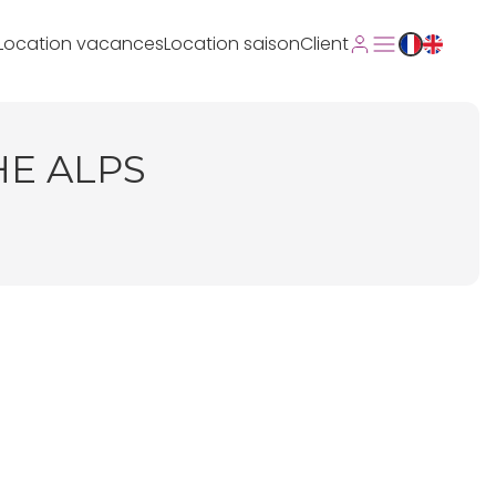
Location vacances
Location saison
Client
HE ALPS