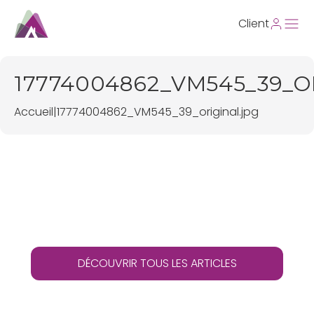
Client
17774004862_VM545_39_O
Accueil
|
17774004862_VM545_39_original.jpg
DÉCOUVRIR TOUS LES ARTICLES