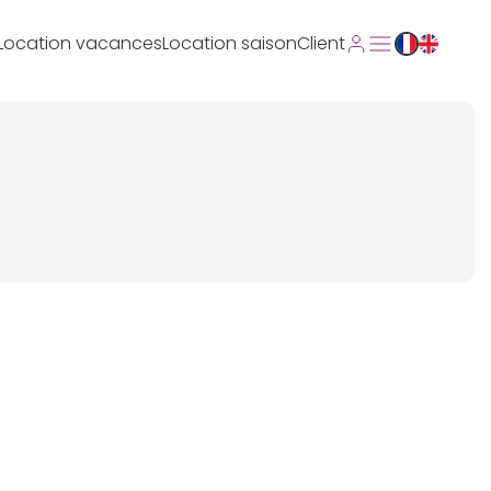
Location vacances
Location saison
Client