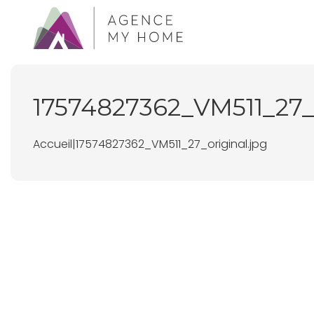
17574827362_VM511_27
Accueil
|
17574827362_VM511_27_original.jpg