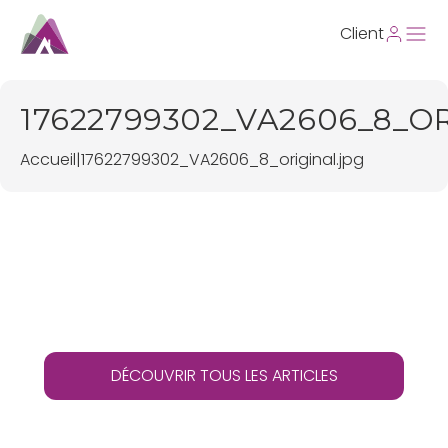
Client
17622799302_VA2606_8_O
Accueil
|
17622799302_VA2606_8_original.jpg
DÉCOUVRIR TOUS LES ARTICLES