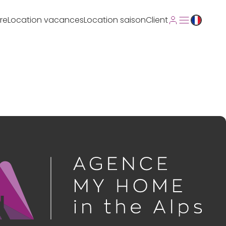
re
Location vacances
Location saison
Client