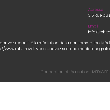
Adresse
315 Rue du 
Email
info@mhit
us pouvez recourir à la médiation de la consommation. Mé
s://www.mtv.travel
. Vous pouvez saisir ce médiateur gratu
Conception et réalisation :
MEDIWEB