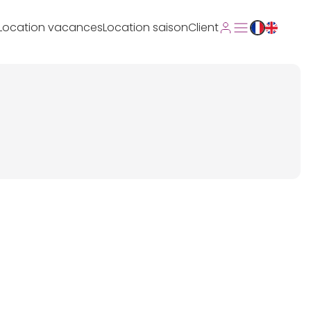
Location vacances
Location saison
Client