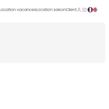
Location vacances
Location saison
Client